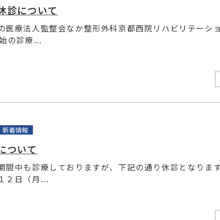
休診について
の医療法人監整会なか整形外科京都西院リハビリテーシ
始の診療...
新着情報
について
期間中も診療しておりますが、下記の通り休診となります
２日（月...