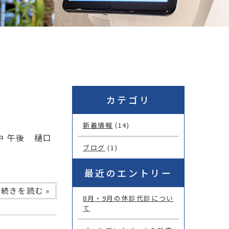
カテゴリ
新着情報
(14)
中 午後 樋口
ブログ
(1)
最近のエントリー
続きを読む »
8月・9月の休診代診につい
て