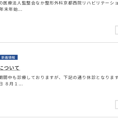
の医療法人監整会なか整形外科京都西院リハビリテーシ
年末年始...
新着情報
について
期間中も診療しておりますが、下記の通り休診となります
 ８月１...