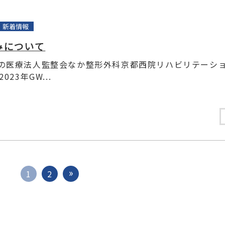
新着情報
みについて
の医療法人監整会なか整形外科京都西院リハビリテーシ
023年GW...
1
2