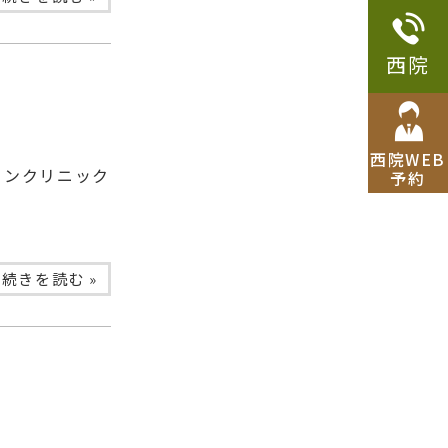
西院
西院WEB
ョンクリニック
予約
続きを読む »