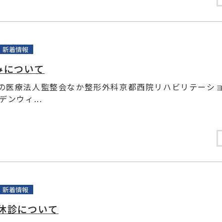
新着情報
みについて
の医療法人監整会なか整形外科京都西院リハビリテーシ
デンウィ...
新着情報
休診について