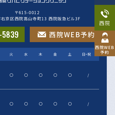
〒615-0012
市右京区西院高山寺町13
西院阪急ビル3F
西院
-5839
西院WEB予約
西院WEB
予約
火
水
木
金
土
日・祝
〇
〇
〇
〇
〇
/
〇
〇
〇
〇
〇
/