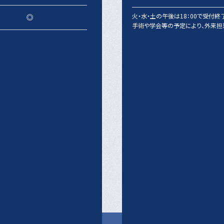
火・水・土の午後は18：00で受付終
◎
手術や学会等の予定により、外来担