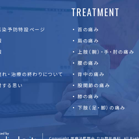
TREATMENT
感染予防特設ページ
首の痛み
報
肩の痛み
報
上肢（腕）・手・肘の痛み
腰の痛み
流れ・
治療の終わりについて
背中の痛み
対する思い
股関節の痛み
膝の痛み
下肢（足・脚）の痛み
Copyright 医療法藍整会 なか整形外科.
All Rig