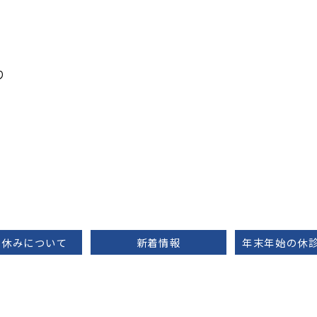
診
り
お休みについて
新着情報
年末年始の休